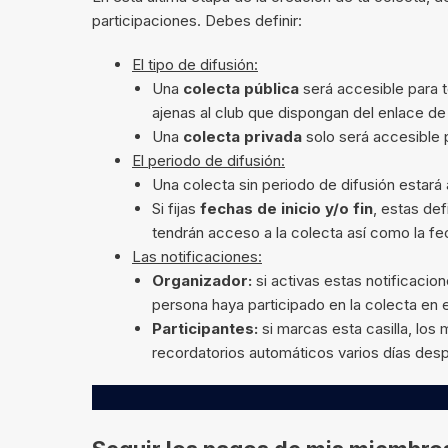
participaciones. Debes definir:
El tipo de difusión:
Una
colecta pública
será accesible para 
ajenas al club que dispongan del enlace d
Una
colecta privada
solo será accesible p
El periodo de difusión:
Una colecta sin periodo de difusión estará 
Si fijas
fechas de inicio y/o fin
, estas def
tendrán acceso a la colecta así como la fech
Las notificaciones:
Organizador:
si activas estas notificacio
persona haya participado en la colecta en el
Participantes:
si marcas esta casilla, los
recordatorios automáticos varios días desp