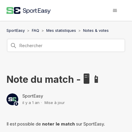
SportEasy
FAQ
Mes statistiques
Notes & votes
Note du match - 🖥️ 📱
SportEasy
il y a 1 an
Mise à jour
Il est possible de
noter le match
sur SportEasy.