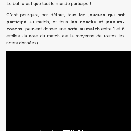
Le but, c'est que tout le monde participe !
C'est pourquoi, par défaut, tous
les joueurs qui ont
participé
au match, et tous
les coachs et joueurs-
coachs
, peuvent donner une
note au match
entre 1 et 6
étoiles (la note du match est la moyenne de toutes les
notes données).