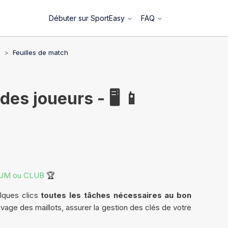
Débuter sur SportEasy
FAQ
s
Feuilles de match
es joueurs - 🖥️ 📱
UM ou CLUB
🏆
lques clics
toutes les tâches nécessaires au bon
lavage des maillots, assurer la gestion des clés de votre